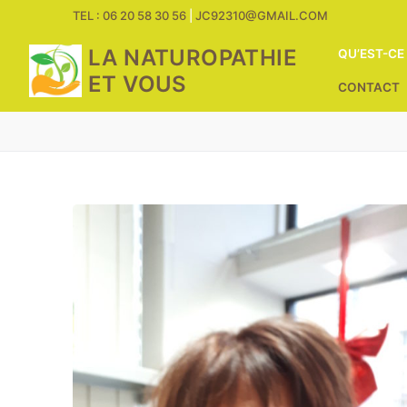
Aller
TEL : 06 20 58 30 56
|
JC92310@GMAIL.COM
au
LA NATUROPATHIE
QU’EST-CE
contenu
ET VOUS
CONTACT