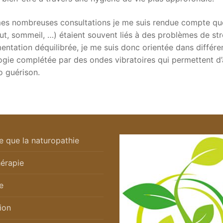
e mes nombreuses consultations je me suis rendue compte qu
t, sommeil, …) étaient souvent liés à des problèmes de st
entation déquilibrée, je me suis donc orientée dans différe
logie complétée par des ondes vibratoires qui permettent d’
o guérison.
e que la naturopathie
érapie
e
tion