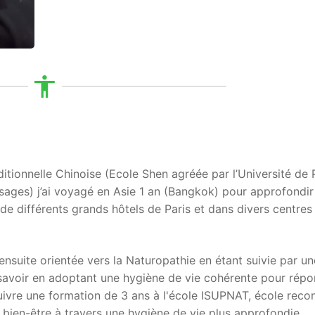
itionnelle Chinoise (Ecole Shen agréée par l’Université de P
ssages) j’ai voyagé en Asie 1 an (Bangkok) pour approfondi
de différents grands hôtels de Paris et dans divers centres
ensuite orientée vers la Naturopathie en étant suivie par un
 savoir en adoptant une hygiène de vie cohérente pour répo
suivre une formation de 3 ans à l'école ISUPNAT, école reco
en-être à travers une hygiène de vie plus approfondie.