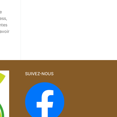
e
ress,
ntes
avoir
SUIVEZ-NOUS