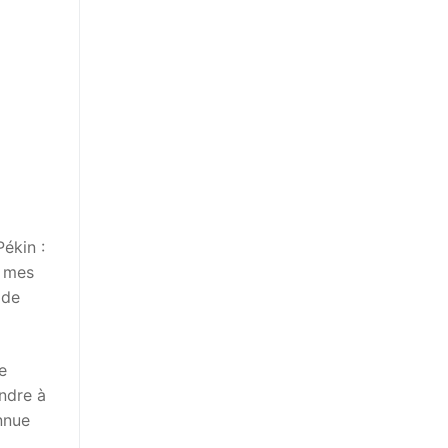
ékin :
r mes
 de
e
ndre à
nnue